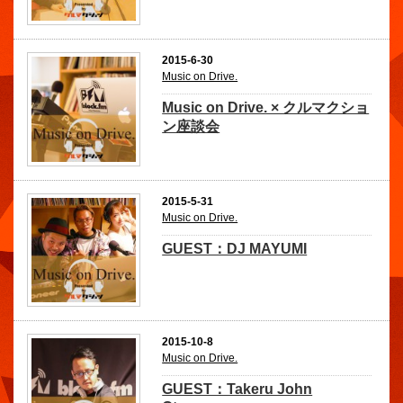
2015-6-30
Music on Drive.
Music on Drive. × クルマクショ
ン座談会
2015-5-31
Music on Drive.
GUEST：DJ MAYUMI
2015-10-8
Music on Drive.
GUEST：Takeru John