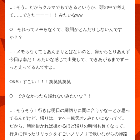
L：
そう。だからクルマでもできるというか、頭の中で考え
て……できたーーー！！ みたいなww
O：
それってメモらなくて、歌詞がとんだりしないんです
か？？
L：
メモらなくてもあんまりとばないのと、家からとりあえず
今日は南だ！ みたいな感じで出発して、できあがるまでずー
っと走ってるんですよ。
O&S：
すごい！！！笑笑笑笑笑
O：
できなかったら帰れないみたいな？！
L：
そうそう！行きは明日の締切りに間に合うかなーとか思っ
てるんだけど、帰りは、ヤベー俺天才♪ みたいになってて。
だから、時間掛かれば掛かるほど帰りの時間も長くなって、
行きに作ったリリックをすごいノリノリで歌いながらの帰路