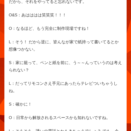
だから、それをやってると忘れないです。
O&S：
あはははは笑笑笑！！！
O：
なるほど、もう完全に制作現場ですね！
L：
そう！ だから逆に、皆んなが家で紙持って書いてるとか
想像つかない。
S：
家に籠って、ペンと紙を前に、う～～んっていうのは考え
られない？
L：
だってリモコンさえ手元にあったらテレビついちゃうし
ね。
S：
確かに！
O：
日常から解放されるスペースかも知れないですね。
L：
そうそう。誘いの電話とかもきちゃうでしょ？ でも、今