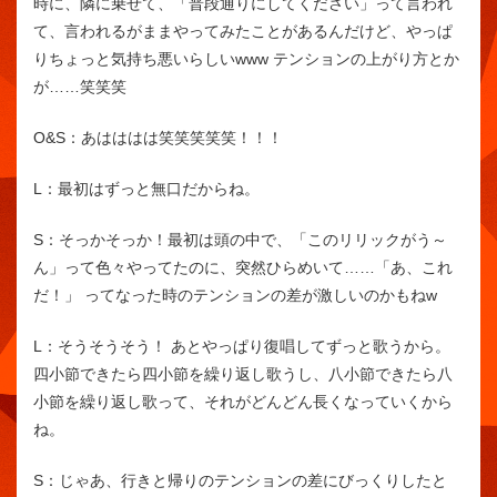
時に、隣に乗せて、「普段通りにしてください」って言われ
て、言われるがままやってみたことがあるんだけど、やっぱ
りちょっと気持ち悪いらしいwww テンションの上がり方とか
が……笑笑笑
O&S：
あはははは笑笑笑笑笑！！！
L：
最初はずっと無口だからね。
S：
そっかそっか！最初は頭の中で、「このリリックがう～
ん」って色々やってたのに、突然ひらめいて……「あ、これ
だ！」 ってなった時のテンションの差が激しいのかもねw
L：
そうそうそう！ あとやっぱり復唱してずっと歌うから。
四小節できたら四小節を繰り返し歌うし、八小節できたら八
小節を繰り返し歌って、それがどんどん長くなっていくから
ね。
S：
じゃあ、行きと帰りのテンションの差にびっくりしたと