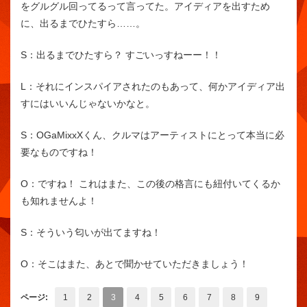
をグルグル回ってるって言ってた。アイディアを出すため
に、出るまでひたすら……。
S：
出るまでひたすら？ すごいっすねーー！！
L：
それにインスパイアされたのもあって、何かアイディア出
すにはいいんじゃないかなと。
S：
OGaMixxXくん、クルマはアーティストにとって本当に必
要なものですね！
O：
ですね！ これはまた、この後の格言にも紐付いてくるか
も知れませんよ！
S：
そういう匂いが出てますね！
O：
そこはまた、あとで聞かせていただきましょう！
ページ:
1
2
3
4
5
6
7
8
9