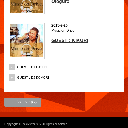
Otoguro
2015-9-25
Music on Drive.
GUEST：KIKURI
GUEST：DJ HASEBE
GUEST：DJ KOMORI
トップページに戻る
Copyright ©
クルマガジン
All rights reserved.