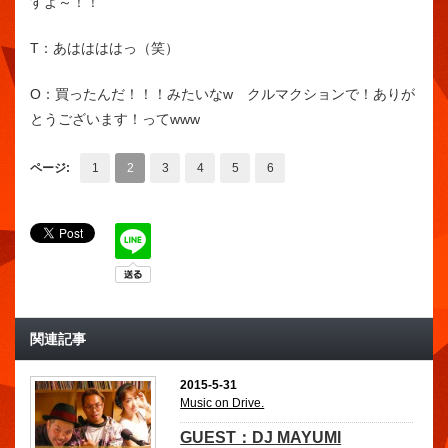
すよ～！！
T：
あははははっ（笑）
O：
買ったんだ！！！みたいなw クルマクションで！ありが
とうございます！ってwww
ページ:
1
2
3
4
5
6
関連記事
2015-5-31
Music on Drive.
GUEST：DJ MAYUMI