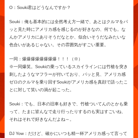
O：
Souki君はどうなんですか？
Souki：
俺も基本的には全然考え方一緒で、あとはクルマをパ
ッと見た時にアメリカ感を感じるのが好きなの、何でも。な
んかアメリカにありそうだなとか、似合いそうだなみたいな
色合いがあるじゃない。その雰囲気がすごい重要。
一同：
爆爆爆爆爆爆爆爆！！！（※）
※一同爆笑。Soukiの乗っているスカイラインには竹槍を突き
刺したようなマフラーが付いており、パッと見、アメリカ感
ゼロのクルマを乗り回すSoukiがアメリカ感を真顔で語ったこ
とに対して笑いの渦が起こった。
Souki：
でも、日本の旧車も好きで、竹槍ついてんのとかも乗
って、たまに皆んなで走り行ったりするのも実はすごいね、
それはそれで好きなんだよね～。
DJ Yow：
だけど、確かにいつも精一杯アメリカ感って言って