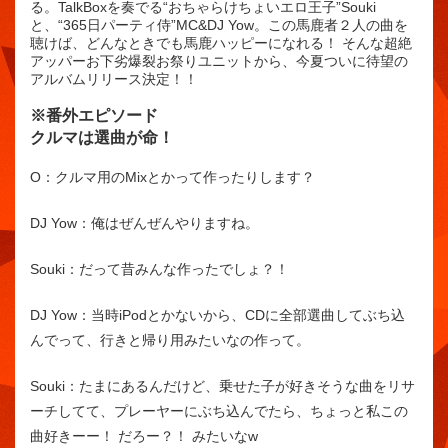
る。TalkBoxを奏でる“おちゃらけちょいエロ王子”Souki
と、“365日パーティ侍”MC&DJ Yow。この馬鹿者２人の曲を
聴けば、どんなときでも馬鹿ハッピーになれる！ そんな超絶
アッパーお下劣爆裂お祭りユニットから、今夏ついに待望の
アルバムリリース決定！！
※番外エピソード
クルマは選曲が命！
O：
クルマ用のMixとかって作ったりします？
DJ Yow：
俺はぜんぜんやりますね。
Souki：
だって昔みんな作ったでしょ？！
DJ Yow：
当時iPodとかないから、CDに全部選曲してぶち込
んでって、行きと帰り用みたいなの作って。
Souki：
たまにあるんだけど、乗せた子が好きそうな曲をリサ
ーチしてて、プレーヤーにぶち込んでたら、ちょっと私この
曲好きーー！ だろー？！ みたいなw